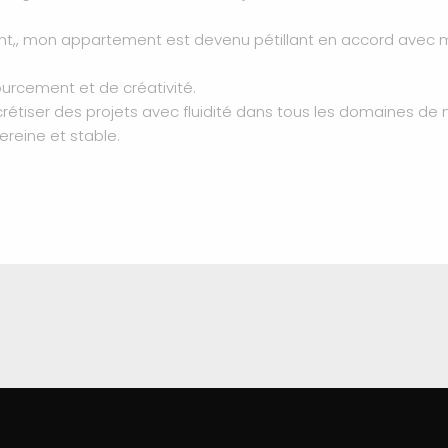
ment,, mon appartement est devenu pétillant en accord avec 
urcement et de créativité.
tiser des projets avec fluidité dans tous les domaines de 
ereine et stable.