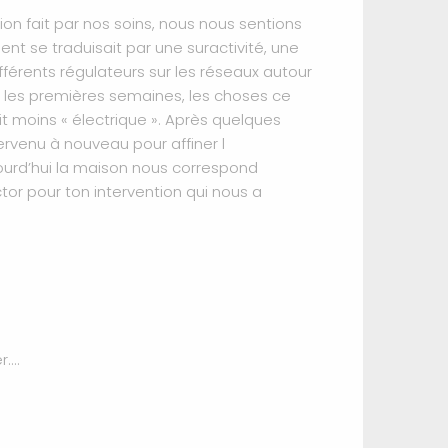
on fait par nos soins, nous nous sentions
nt se traduisait par une suractivité, une
ifférents régulateurs sur les réseaux autour
s les premières semaines, les choses ce
t moins « électrique ». Après quelques
rvenu à nouveau pour affiner l
ujourd’hui la maison nous correspond
or pour ton intervention qui nous a
.
....