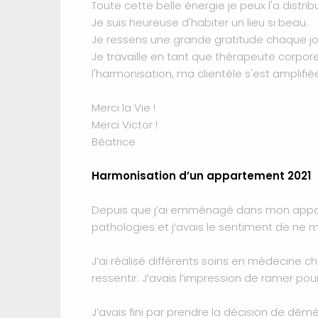
Toute cette belle énergie je peux l'a distr
Je suis heureuse d'habiter un lieu si beau.
Je ressens une grande gratitude chaque jou
Je travaille en tant que thérapeute corpor
l'harmonisation, ma clientèle s'est amplifiée
Merci la Vie !
Merci Victor !
Béatrice
Harmonisation d’un appartement 2021
Depuis que j’ai emménagé dans mon appartem
pathologies et j’avais le sentiment de ne m
J’ai réalisé différents soins en médecine c
ressentir. J’avais l’impression de ramer pour
J’avais fini par prendre la décision de démén