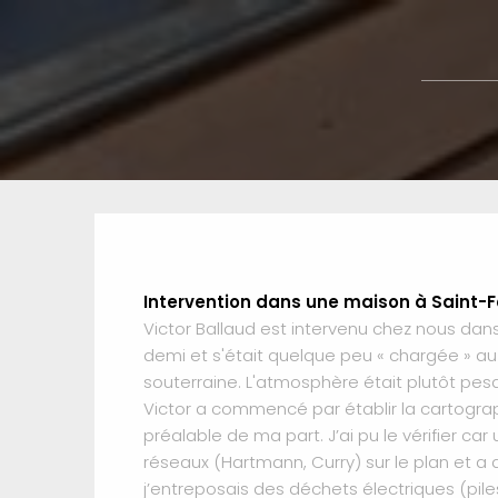
Intervention dans une maison à Saint-F
Victor Ballaud est intervenu chez nous dan
demi et s'était quelque peu « chargée » au f
souterraine. L'atmosphère était plutôt pesa
Victor a commencé par établir la cartograph
préalable de ma part. J’ai pu le vérifier c
réseaux (Hartmann, Curry) sur le plan et a
j’entreposais des déchets électriques (pile