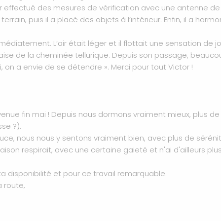
ir effectué des mesures de vérification avec une antenne de L
rrain, puis il a placé des objets à l’intérieur. Enfin, il a ha
atement. L’air était léger et il flottait une sensation de jo
ise de la cheminée tellurique. Depuis son passage, beauc
 on a envie de se détendre ». Merci pour tout Victor !
ta venue fin mai ! Depuis nous dormons vraiment mieux, plus d
se ?).
e, nous nous y sentons vraiment bien, avec plus de sérénité
ison respirait, avec une certaine gaieté et n'ai d'ailleurs p
a disponibilité et pour ce travail remarquable.
a route,