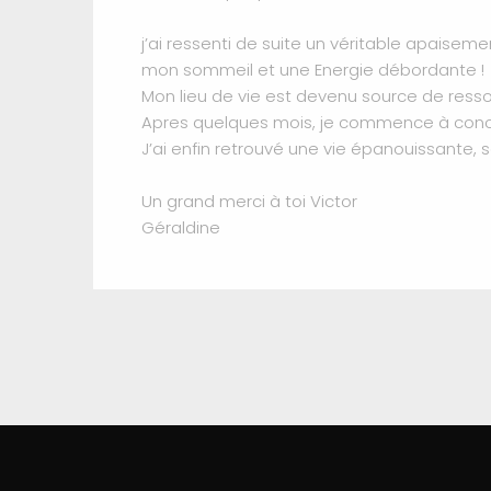
j’ai ressenti de suite un véritable apaise
mon sommeil et une Energie débordante !
Mon lieu de vie est devenu source de resso
Apres quelques mois, je commence à concré
J’ai enfin retrouvé une vie épanouissante, s
Un grand merci à toi Victor
Géraldine