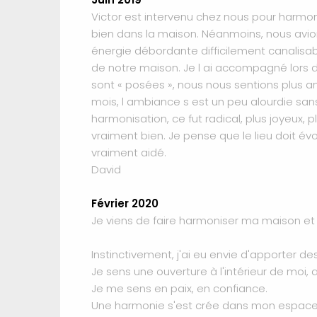
Victor est intervenu chez nous pour harmon
bien dans la maison. Néanmoins, nous avions
énergie débordante difficilement canalisable
de notre maison. Je l ai accompagné lors d
sont « posées », nous nous sentions plus a
mois, l ambiance s est un peu alourdie san
harmonisation, ce fut radical, plus joyeux,
vraiment bien. Je pense que le lieu doit é
vraiment aidé.
David
Février 2020
Je viens de faire harmoniser ma maison et d
Instinctivement, j'ai eu envie d'apporter des
Je sens une ouverture à l'intérieur de moi,
Je me sens en paix, en confiance.
Une harmonie s'est crée dans mon espace 