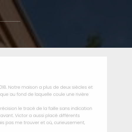
018. Notre maison a plus de deux siècles et
gique au fond de laquelle coule une rivière
cision le tracé de la faille sans indication
avant. Victor a aussi placé différents
ais pas me trouver et où, curieusement,