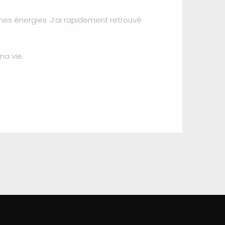
mes énergies .J’ai rapidement retrouvé
ma vie.