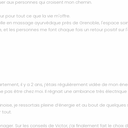
ibuer aux personnes qui croisent mon chemin.
r pour tout ce que la vie m'offre.
elle en massage ayurvédique près de Grenoble, l'espace soin
, et les personnes me font chaque fois un retour positif sur l'
ent, il y a 2 ans, j’étais régulièrement vidée de mon énerg
e pas être chez moi. Il régnait une ambiance très électrique
hinoise, je ressortais pleine d’énergie et au bout de quelques
 tout.
ager. Sur les conseils de Victor, j’ai finalement fait le choix 