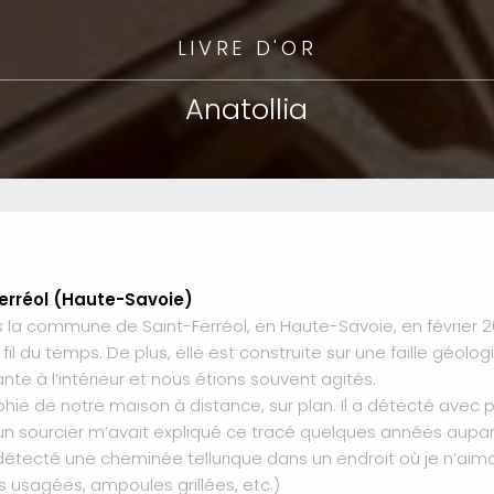
LIVRE D'OR
Anatollia
erréol (Haute-Savoie)
s la commune de Saint-Ferréol, en Haute-Savoie, en février 2
il du temps. De plus, elle est construite sur une faille géolo
nte à l’intérieur et nous étions souvent agités.
ie de notre maison à distance, sur plan. Il a détecté avec pré
ar un sourcier m’avait expliqué ce tracé quelques années aupar
 détecté une cheminée tellurique dans un endroit où je n’aim
s usagées, ampoules grillées, etc.)