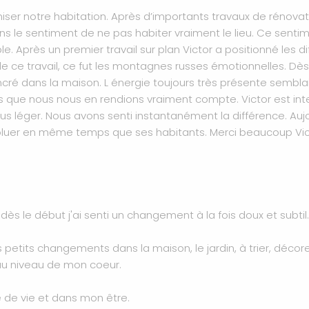
iser notre habitation. Après d’importants travaux de rénovati
 le sentiment de ne pas habiter vraiment le lieu. Ce sentime
. Après un premier travail sur plan Victor a positionné les d
e ce travail, ce fut les montagnes russes émotionnelles. Dè
ncré dans la maison. L énergie toujours très présente semblai
s que nous nous en rendions vraiment compte. Victor est inte
 plus léger. Nous avons senti instantanément la différence. A
voluer en même temps que ses habitants. Merci beaucoup Vict
ès le début j'ai senti un changement à la fois doux et subtil
 petits changements dans la maison, le jardin, à trier, décorer
 au niveau de mon coeur.
de vie et dans mon être.