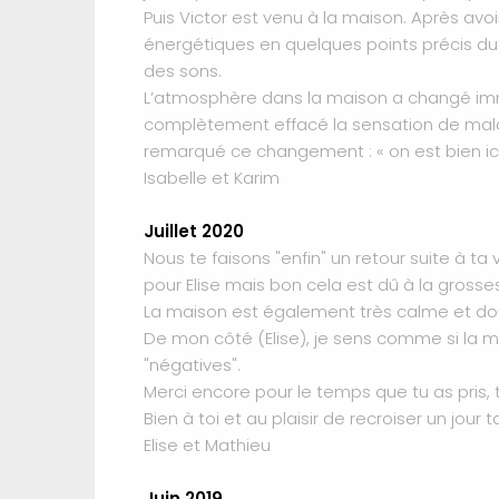
Puis Victor est venu à la maison. Après avo
énergétiques en quelques points précis du te
des sons.
L’atmosphère dans la maison a changé immédi
complètement effacé la sensation de mala
remarqué ce changement : « on est bien ici,
Isabelle et Karim
Juillet 2020
Nous te faisons "enfin" un retour suite à 
pour Elise mais bon cela est dû à la grosses
La maison est également très calme et douc
De mon côté (Elise), je sens comme si la ma
"négatives".
Merci encore pour le temps que tu as pris, t
Bien à toi et au plaisir de recroiser un jour t
Elise et Mathieu
Juin 2019