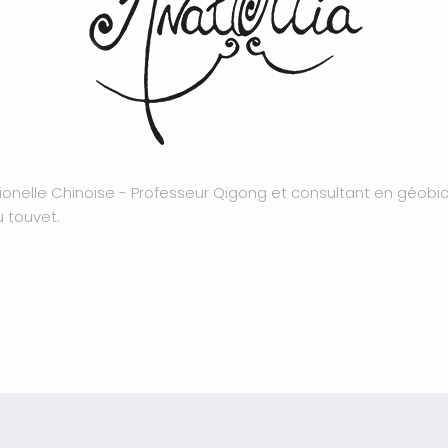
tionelle Chinoise - Professeur Qigong et consultant en géobio
u touvet.